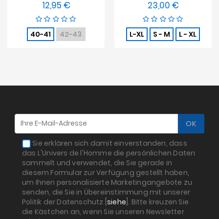
12,95 €
23,00 €
Preis
Preis
40-41
42-43
L-XL
S - M
L - XL
Sie erklären sich damit einverstanden, dass
das L'Univers de l'Homme die persönlichen Daten
sammelt und verwendet, die Sie gerade in
diesem Formular zur Verfügung gestellt haben,
um Ihnen personalisierte Marketingangebote zu
senden, die Sie in Übereinstimmung mit unserer
Politik der Datenschutz [
siehe
]. Bitte kreuzen Sie
die Kästchen an, wenn Sie unseren Newsletter