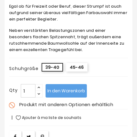
Egal ob für Freizeit oder Beruf, dieser Strumpf ist auch
aufgrund seiner überaus vielfältigen Farbauswahl immer
ein perfekter Begleiter.
Neben verstärkten Belastungszonen und einer
besonders flachen Spitzennaht, trägt außerdem eine
rutschhemmende Baumwollsohle auf der Innenseite zu
einem exzellenten Tragegefühl bei.
39-40
45-46
Schuhgröße
Qty
In den Warenkorb
Produkt mit anderen Optionen erhältlich
do_not_disturb
Ajouter à ma liste de souhaits