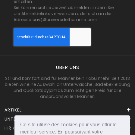
erhalten.
Sie können sich jederzeit abmelden, indem Sie
die Abmeldelinks verwenden oder sich an die
Adresse sav@luniversdelhomme.com
ÜBER UNS
Stil und Komfort sind für Männer kein Tabu mehr. Seit 2013
bieten wir eine Auswahl an Unterwäsche, Badebekleidung
und Qualitätspyjamas zum richtigen Preis für alle
anspruchsvollen Männer.
ARTIKEL
UNTERNEHMEN
Ce site utilise des cookies pour vous offrir le
IHR KONTO
meilleur service. En poursuivant votre