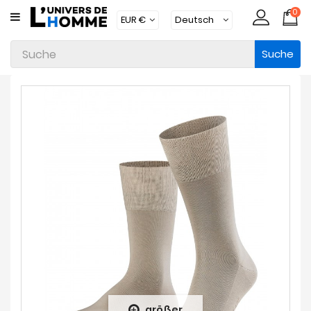
0
KATEGORIE
Suche
Unterwäsche
Kleidung
Bademode
Loungewear
Zubehör
Strümpfe
Packs
Brands
Neue
Artikel
größer