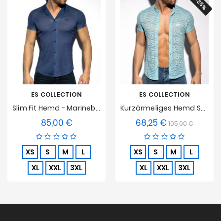
-35%
ES COLLECTION
ES COLLECTION
Slim Fit Hemd - Marineblau
Kurzärmeliges Hemd Spider - Himmelblau
85,00 €
68,25 €
Preis
Verkaufspreis
Preis
105,00 €
XS
S
M
L
XS
S
M
L
XL
XXL
3XL
XL
XXL
3XL