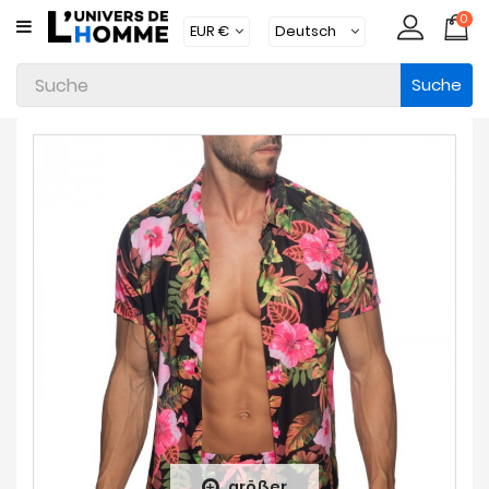
0
KATEGORIE
Suche
Unterwäsche
Kleidung
Bademode
Loungewear
Zubehör
Strümpfe
Packs
Brands
Neue
Artikel
größer