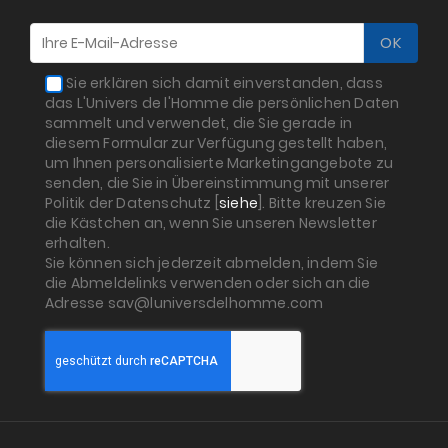
Sie erklären sich damit einverstanden, dass
das L'Univers de l'Homme die persönlichen Daten
sammelt und verwendet, die Sie gerade in
diesem Formular zur Verfügung gestellt haben,
um Ihnen personalisierte Marketingangebote zu
senden, die Sie in Übereinstimmung mit unserer
Politik der Datenschutz [
siehe
]. Bitte kreuzen Sie
die Kästchen an, wenn Sie unseren Newsletter
erhalten.
Sie können sich jederzeit abmelden, indem Sie
die Abmeldelinks verwenden oder sich an die
Adresse sav@luniversdelhomme.com