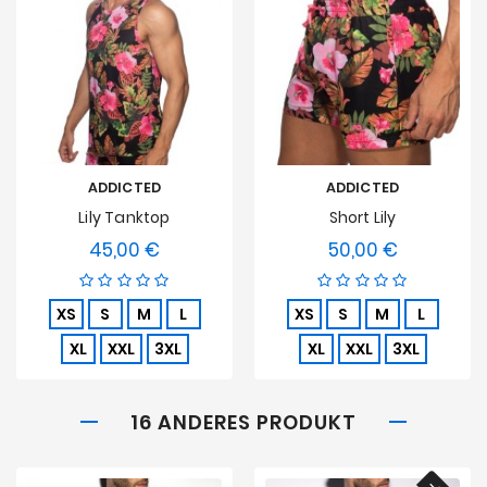
ADDICTED
ADDICTED
Lily Tanktop
Short Lily
45,00 €
50,00 €
Preis
Preis
XS
S
M
L
XS
S
M
L
XL
XXL
3XL
XL
XXL
3XL
16 ANDERES PRODUKT