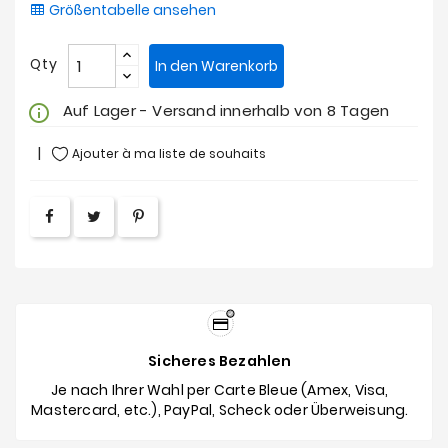
Größentabelle ansehen
Qty
In den Warenkorb
Auf Lager - Versand innerhalb von 8 Tagen
info_outline
Ajouter à ma liste de souhaits
Sicheres Bezahlen
Je nach Ihrer Wahl per Carte Bleue (Amex, Visa,
Mastercard, etc.), PayPal, Scheck oder Überweisung.