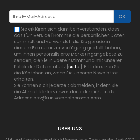
Sie erklären sich damit einverstanden, dass
das L'Univers de l'Homme die persönlichen Daten
sammelt und verwendet, die Sie gerade in
diesem Formular zur Verfügung gestellt haben,
um Ihnen personalisierte Marketingangebote zu
senden, die Sie in Übereinstimmung mit unserer
Politik der Datenschutz [
siehe
]. Bitte kreuzen Sie
die Kästchen an, wenn Sie unseren Newsletter
erhalten.
Sie können sich jederzeit abmelden, indem Sie
die Abmeldelinks verwenden oder sich an die
Adresse sav@luniversdelhomme.com
ÜBER UNS