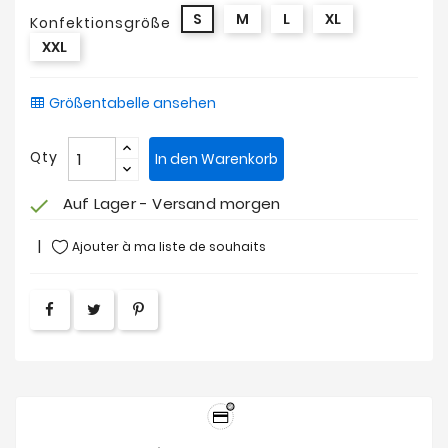
S
M
L
XL
Konfektionsgröße
XXL
Größentabelle ansehen
Qty
In den Warenkorb
Auf Lager - Versand morgen
check
Ajouter à ma liste de souhaits