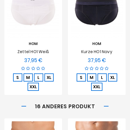
HOM
HOM
Zettel HO1 Weiß
Kurze HO1 Navy
37,95 €
37,95 €
Preis
Preis
S
M
L
XL
S
M
L
XL
XXL
XXL
16 ANDERES PRODUKT