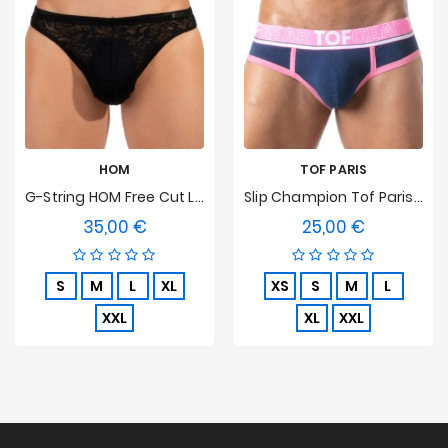
HOM
TOF PARIS
G-String HOM Free Cut Lace
Slip Champion Tof Paris - Marineblau
35,00 €
25,00 €
Preis
Preis
S
M
L
XL
XS
S
M
L
XXL
XL
XXL