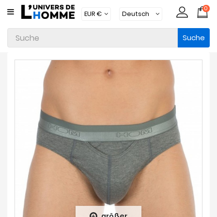
0
KATEGORIE
Suche
Unterwäsche
Kleidung
Bademode
Loungewear
Zubehör
Strümpfe
Packs
Brands
Neue
Artikel
größer