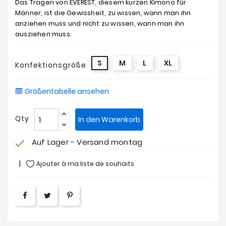
Das Tragen von EVEREST, diesem kurzen Kimono für
Männer, ist die Gewissheit, zu wissen, wann man ihn
anziehen muss und nicht zu wissen, wann man ihn
ausziehen muss.
S
M
L
XL
Konfektionsgröße
Größentabelle ansehen
Qty
In den Warenkorb
Auf Lager - Versand montag
check
Ajouter à ma liste de souhaits