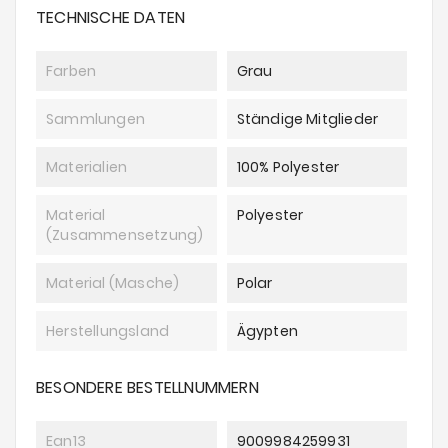
TECHNISCHE DATEN
Farben
Grau
Sammlungen
Ständige Mitglieder
Materialien
100% Polyester
Material
Polyester
(Zusammensetzung)
Material (Masche)
Polar
Herstellungsland
Ägypten
BESONDERE BESTELLNUMMERN
Ean13
9009984259931