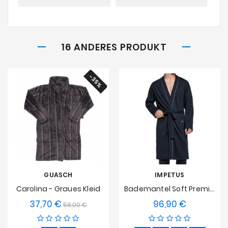
16 ANDERES PRODUKT
-35%
GUASCH
IMPETUS
Carolina - Graues Kleid
Bademantel Soft Premium Impetus
37,70 €
96,90 €
Verkaufspreis
Preis
Preis
58,00 €