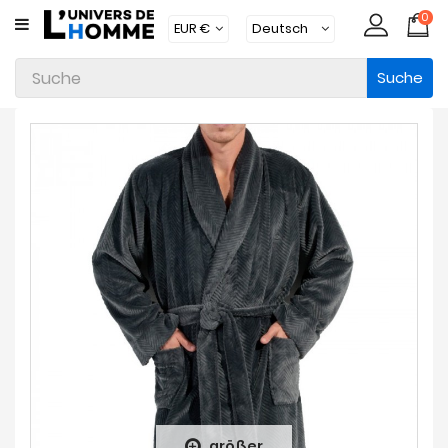
0
KATEGORIE
Suche
Unterwäsche
Kleidung
Bademode
Loungewear
Zubehör
Strümpfe
Packs
Brands
Neue
Artikel
größer