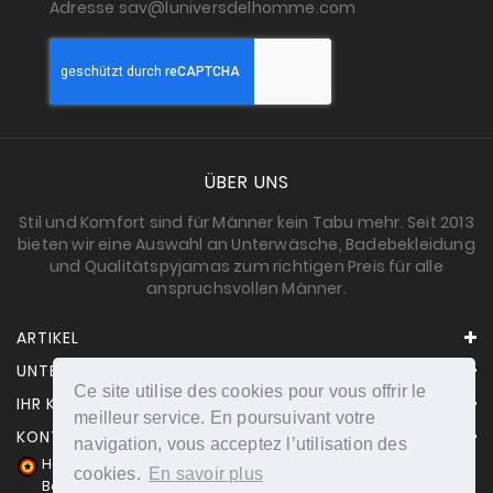
Adresse sav@luniversdelhomme.com
ÜBER UNS
Stil und Komfort sind für Männer kein Tabu mehr. Seit 2013
bieten wir eine Auswahl an Unterwäsche, Badebekleidung
und Qualitätspyjamas zum richtigen Preis für alle
anspruchsvollen Männer.
ARTIKEL
UNTERNEHMEN
Ce site utilise des cookies pour vous offrir le
IHR KONTO
meilleur service. En poursuivant votre
KONTAKT
navigation, vous acceptez l’utilisation des
Händler zugelassen von Gesellschaft für Garantierte
cookies.
En savoir plus
Bewertungen,
Klicken Sie hier
.