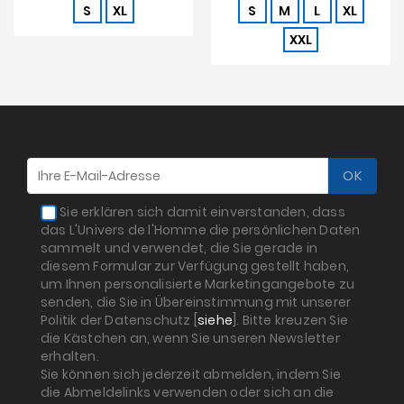
S
XL
S
M
L
XL
XXL
Sie erklären sich damit einverstanden, dass
das L'Univers de l'Homme die persönlichen Daten
sammelt und verwendet, die Sie gerade in
diesem Formular zur Verfügung gestellt haben,
um Ihnen personalisierte Marketingangebote zu
senden, die Sie in Übereinstimmung mit unserer
Politik der Datenschutz [
siehe
]. Bitte kreuzen Sie
die Kästchen an, wenn Sie unseren Newsletter
erhalten.
Sie können sich jederzeit abmelden, indem Sie
die Abmeldelinks verwenden oder sich an die