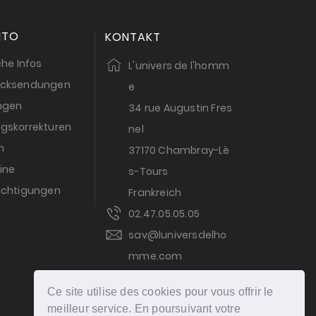
NTO
KONTAKT
che Infos
L'univers de l'homm
ücksendungen
e
ungen
34 rue Augustin Fres
gskorrekturen
nel
n
37170 Chambray-Lè
ine
s-Tours
ichtigungen
Frankreich
02.47.05.05.05
sav@luniversdelho
mme.com
ZAHLUNG
Ce site utilise des cookies pour vous offrir le
meilleur service. En poursuivant votre