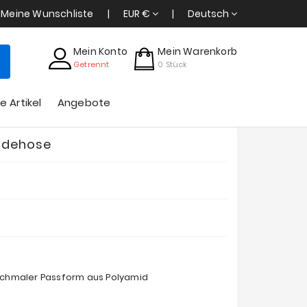
Meine Wunschliste
EUR €
Deutsch
Mein Konto
Mein Warenkorb
Getrennt
0
Stück
e Artikel
Angebote
Badehose
 schmaler Passform aus Polyamid