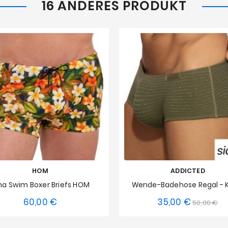
16 ANDERES PRODUKT
HOM
ADDICTED
na Swim Boxer Briefs HOM
Wende-Badehose Regal - K
60,00 €
35,00 €
Preis
Verkaufsp
Pre
50,00 €
S
M
XL
XXL
XS
S
M
L
XL
3XL