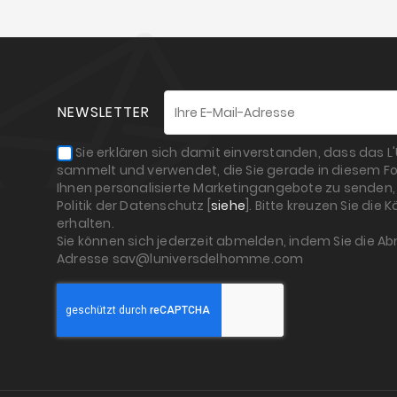
NEWSLETTER
Sie erklären sich damit einverstanden, dass das 
sammelt und verwendet, die Sie gerade in diesem Fo
Ihnen personalisierte Marketingangebote zu senden, 
Politik der Datenschutz [
siehe
]. Bitte kreuzen Sie die
erhalten.
Sie können sich jederzeit abmelden, indem Sie die A
Adresse sav@luniversdelhomme.com