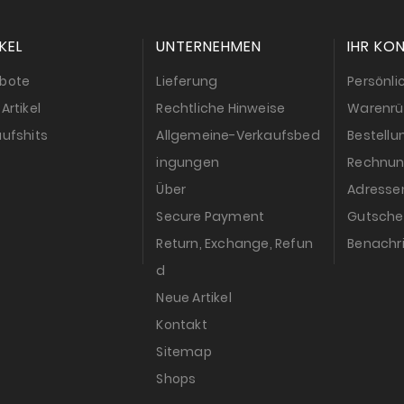
KEL
UNTERNEHMEN
IHR KO
bote
Lieferung
Persönli
Artikel
Rechtliche Hinweise
Warenr
ufshits
Allgemeine-Verkaufsbed
Bestell
ingungen
Rechnun
Über
Adresse
Secure Payment
Gutsche
Return, Exchange, Refun
Benachr
d
Neue Artikel
Kontakt
Sitemap
Shops