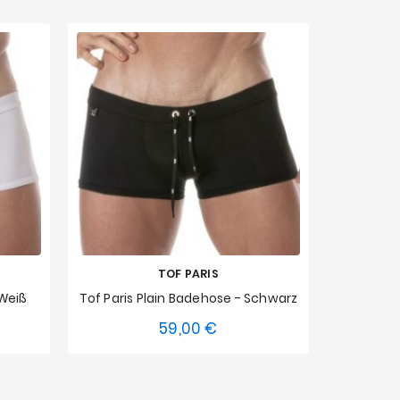
TOF PARIS
 Weiß
Tof Paris Plain Badehose - Schwarz
59,00 €
Preis
S
M
L
XL