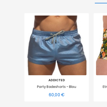
ADDICTED
Party Badeshorts - Blau
Et
60,00 €
Preis
XS
S
M
L
XL
XXL
3XL