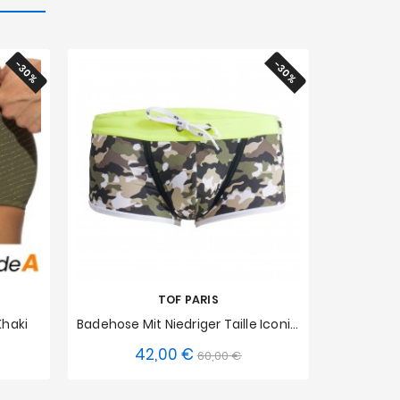
-30%
-30%
TOF PARIS
haki
Badehose Mit Niedriger Taille Iconic - Camouflage Khaki
Basic B
42,00 €
reis
is
Verkaufspreis
Preis
60,00 €
XXL
S
M
L
XL
XS
S