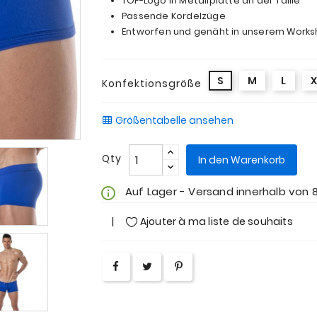
TOF-Logo in Metallplatte an der Taille
Passende Kordelzüge
Entworfen und genäht in unserem Worksh
S
M
L
X
Konfektionsgröße
Größentabelle ansehen
Qty
In den Warenkorb
Auf Lager - Versand innerhalb von 
info_outline
Ajouter à ma liste de souhaits