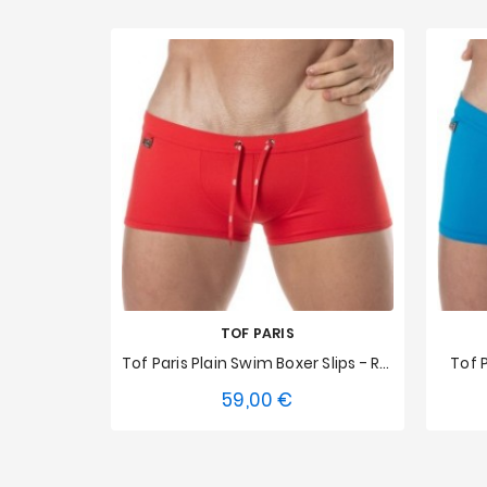
TOF PARIS
Tof Paris Plain Swim Boxer Slips - Rot
Tof 
59,00 €
Preis
S
M
L
XL