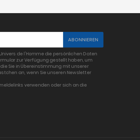
L'Univers de l'Homme die persönlichen Daten
rmular zur Verfügung gestellt haben, um
die Sie in Übereinstimmung mit unserer
 Kästchen an, wenn Sie unseren Newsletter
bmeldelinks verwenden oder sich an die