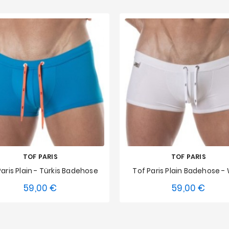
TOF PARIS
TOF PARIS
Paris Plain - Türkis Badehose
Tof Paris Plain Badehose -
59,00 €
59,00 €
Preis
Preis
S
M
L
XL
S
M
L
XL