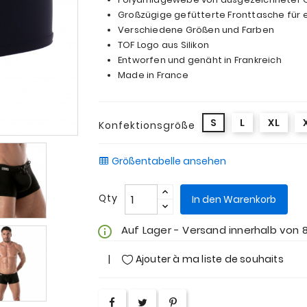
Großzügige gefütterte Fronttasche für 
Verschiedene Größen und Farben
TOF Logo aus Silikon
Entworfen und genäht in Frankreich
Made in France
S
L
XL
Konfektionsgröße
Größentabelle ansehen
Qty
In den Warenkorb
Auf Lager - Versand innerhalb von 
info_outline
Ajouter à ma liste de souhaits