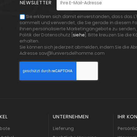
NEWSLETTER
Sie erklären sich damit einverstanden, dass das 
sammelt und verwendet, die Sie gerade in diesem Fo
Ihnen personalisierte Marketingangebote zu senden, 
Politik der Datenschutz [
siehe
]. Bitte kreuzen Sie die
erhalten.
Sie können sich jederzeit abmelden, indem Sie die A
Adresse sav@luniversdelhomme.com
KEL
UNTERNEHMEN
IHR KO
bote
Lieferung
Persönli