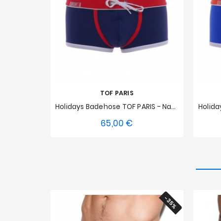
TOF PARIS
Holidays Badehose TOF PARIS - Navy
65,00 €
Preis
S
M
L
XL
XXL
XS
-35%