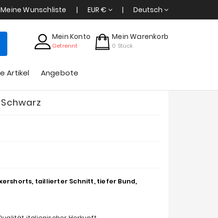
Meine Wunschliste
EUR €
Deutsch
Mein Konto
Mein Warenkorb
Getrennt
0
Stück
e Artikel
Angebote
- Schwarz
horts, taillierter Schnitt, tiefer Bund,
lität italienischer Herkunft