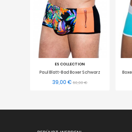
ES COLLECTION
Paul Blatt-Bad Boxer Schwarz
Boxe
39,00 €
Verkaufspreis
Preis
60,00 €
XS
XS