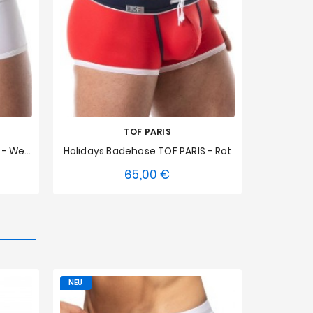
TOF PARIS
Holidays Badehose TOF PARIS - Weiß
Holidays Badehose TOF PARIS - Rot
65,00 €
Preis
L
XS
S
M
L
XL
XXL
XS
S
NEU