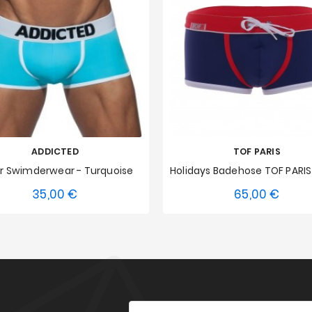
ADDICTED
TOF PARIS
r Swimderwear - Turquoise
35,00 €
65,00 €
Preis
Preis
S
M
L
XL
XXL
S
M
L
XL
XX
3XL
4XL