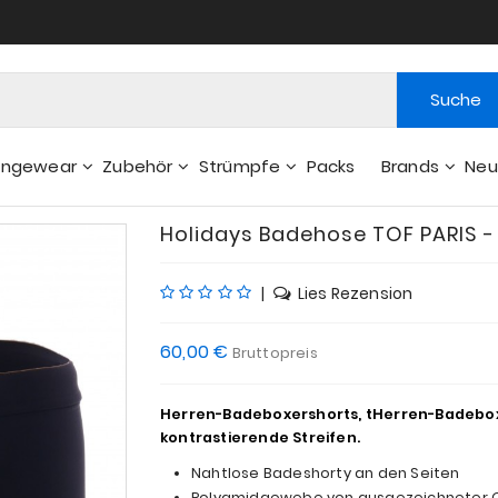
Suche
ungewear
Zubehör
Strümpfe
Packs
Brands
Neu
Gelsbeutel - Weitere Zubehör
Holidays Badehose TOF PARIS 
|
Lies Rezension
60,00 €
Bruttopreis
Herren-Badeboxershorts, tHerren-Badeboxers
kontrastierende Streifen.
Nahtlose Badeshorty an den Seiten
Polyamidgewebe von ausgezeichneter Qua