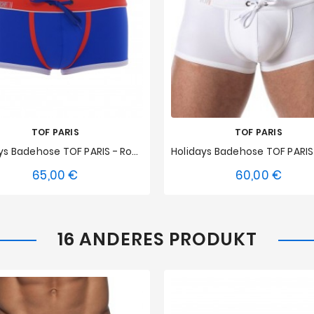
TOF PARIS
TOF PARIS
Holidays Badehose TOF PARIS - Royal Blau
65,00 €
60,00 €
Preis
Preis
S
M
L
XL
XXL
S
M
L
XL
XX
16 ANDERES PRODUKT