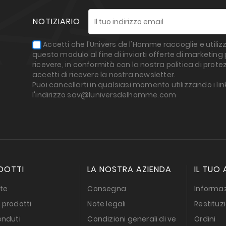
NOTIZIARIO
Accetti che l'Univers de l'Homme raccoglie e utilizz
questo modulo al fine di inviarti offerte di marketin
ricevere, in conformità con la nostra politica di protez
accetti di ricevere la nostra newsletter.
Puoi cancellarti in qualsiasi momento utilizzando i lin
l'indirizzo sav@luniversdelhomme.com
DOTTI
LA NOSTRA AZIENDA
IL TUO
te
Consegna
Informaz
 prodotti
Note legali
Restituz
enduti
Condizioni generali di ve
Ordini