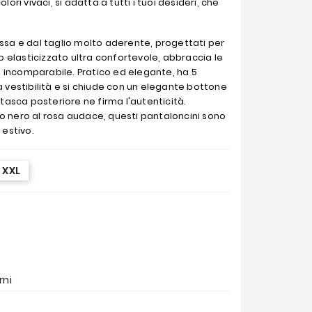
ori vivaci, si adatta a tutti i tuoi desideri, che
assa e dal taglio molto aderente, progettati per
to elasticizzato ultra confortevole, abbraccia le
 incomparabile. Pratico ed elegante, ha 5
a vestibilità e si chiude con un elegante bottone
 tasca posteriore ne firma l'autenticità.
sico nero al rosa audace, questi pantaloncini sono
 estivo.
XXL
rni