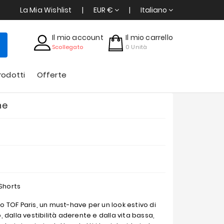
La Mia Wishlist
EUR €
Italiano
Il mio account
Il mio carrello
Scollegato
0
Unità
rodotti
Offerte
ne
 Shorts
no TOF Paris, un must-have per un look estivo di
dalla vestibilità aderente e dalla vita bassa,