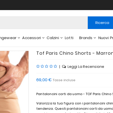
Ricerca
ngewear
Accessori
Calzini
Lotti
Brands
Nuovi P
 E Pantaloni Interni
Tof Paris Chino Shorts - Marro
|
Leggi La Recensione
69,00 €
Tasse incluse
Pantaloncini corti da uomo - TOF Paris Chino
Valorizza la tua figura con i pantaloncini chi
tendenza. Questi pantaloncini corti da uomo, 