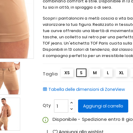
combinano comfort e stile. Disponibile in 13 col
tu sia in città, in spiaggia o di sera.
Scopri i pantaloncini a metà coscia a vita b
valorizzare la tua figura. Realizzato in tessu
tue curve offrendo una libertà di movimento
tasche, un colletto sul retro per una perfett
TOF jeans. Un'etichetta TOF Paris cucita sulla
Disponibili in 13 colori di tendenza, dal clas
il compagno perfetto per un irresistibile look
XS
S
M
L
XL
Taglia
Tabella delle dimensioni di ZoneView
Qty
Aggiungi al carrello
Disponibile - Spedizione entro 8 gio
info_outline
Aggiungi alla wishlist