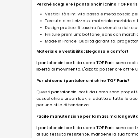
Perché scegliere i pantaloncini chino TOF Paris
Vestibilità slim: vita bassa e metà coscia p
Tessuto elasticizzato: materiale morbido e 
Design pratico: 5 tasche funzionali e rialzo p
Finiture premium: bottone jeans con marchio
Made in France: Qualità garantita, progettat
Materiale e vestibilità: Eleganza e comfort
I pantaloncini corti da uomo TOF Paris sono reali
libertà di movimento. L'alzata posteriore offre u
Per chi sono i pantaloncini chino TOF Paris?
Questi pantaloncini corti da uomo sono progettat
casual chic o urban look, si adatta a tutte le o
per uno stile di tendenza.
Facile manutenzione per la massima longevit
I pantaloncini corti da uomo TOF Paris sono costr
al suo tessuto resistente, mantiene la sua form