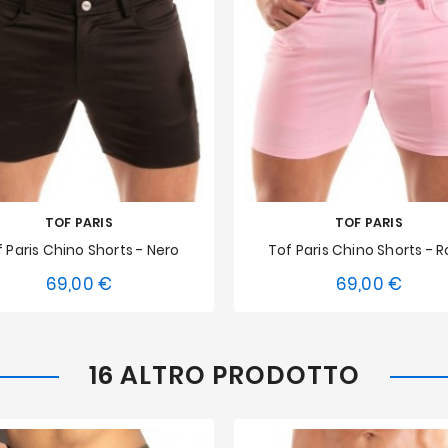
TOF PARIS
TOF PARIS
 Paris Chino Shorts - Nero
Tof Paris Chino Shorts - 
69,00 €
69,00 €
Prezzo
Prezz
S
M
L
XL
XXL
XS
S
M
L
XL
16 ALTRO PRODOTTO