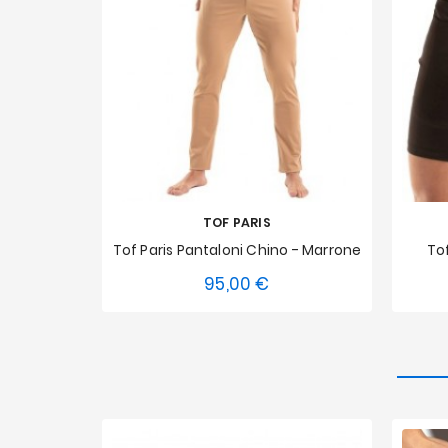
TOF PARIS
Tof Paris Pantaloni Chino - Marrone
Tof
95,00 €
Prezzo
XS
S
M
L
XL
XXL
XS