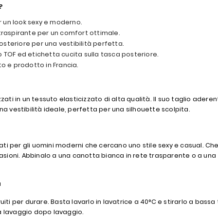
?
er un look sexy e moderno.
traspirante per un comfort ottimale.
osteriore per una vestibilità perfetta.
 TOF ed etichetta cucita sulla tasca posteriore.
o e prodotto in Francia.
zzati in un tessuto elasticizzato di alta qualità. Il suo taglio ade
na vestibilità ideale, perfetta per una silhouette scolpita.
i per gli uomini moderni che cercano uno stile sexy e casual. Che 
ccasioni. Abbinalo a una canotta bianca in rete trasparente o a u
à
uiti per durare. Basta lavarlo in lavatrice a 40°C e stirarlo a bas
a lavaggio dopo lavaggio.