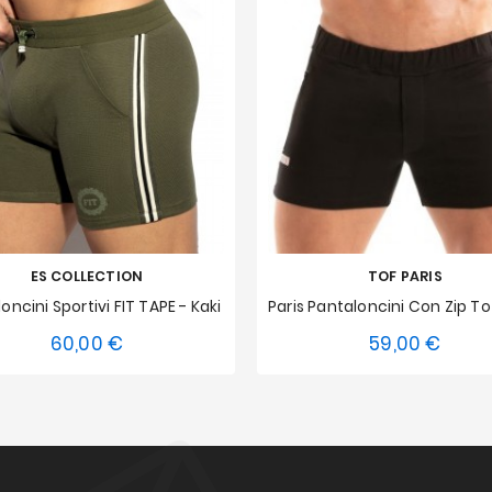
ES COLLECTION
TOF PARIS
oncini Sportivi FIT TAPE - Kaki
60,00 €
59,00 €
Prezzo
Prezz
S
M
L
XL
XXL
S
M
L
XL
3XL