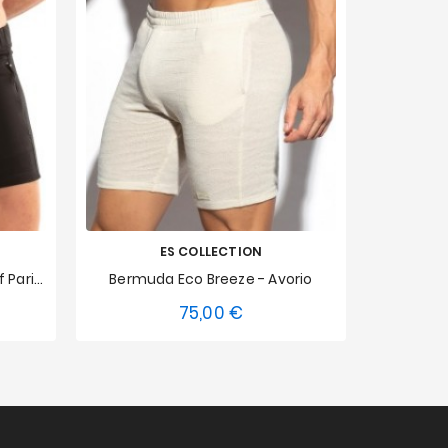
ES COLLECTION
Paris Pantaloncini Con Zip Tof Paris - Nero
Bermuda Eco Breeze - Avorio
75,00 €
o
Prezzo
XS
S