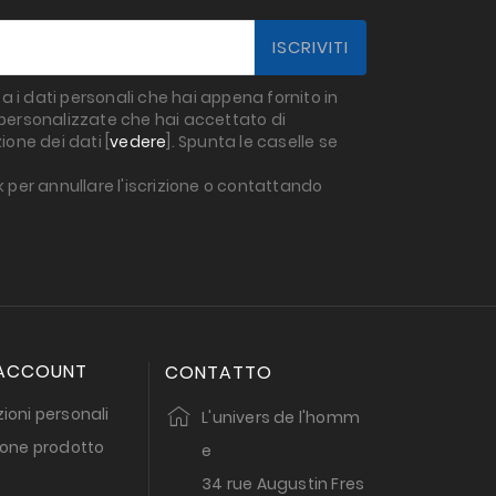
a i dati personali che hai appena fornito in
g personalizzate che hai accettato di
ione dei dati [
vedere
]. Spunta le caselle se
k per annullare l'iscrizione o contattando
 ACCOUNT
CONTATTO
ioni personali
L'univers de l'homm
ione prodotto
e
34 rue Augustin Fres