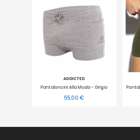
ADDICTED
Pantaloncini Alla Moda - Grigio
Pantal
55,00 €
Prezzo
XS
S
M
L
XL
XXL
XS
3XL