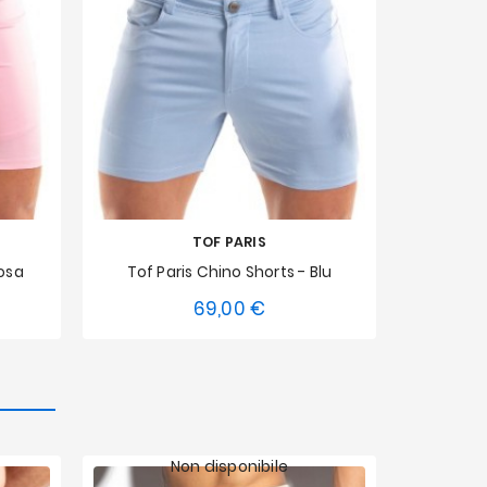
TOF PARIS
Rosa
Tof Paris Chino Shorts - Blu
Tof Par
69,00 €
o
Prezzo
XXL
XS
S
M
L
XL
XXL
XS
S
Non disponibile