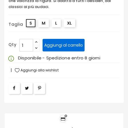
che valorizza la figura. Si adatta a tutti i desideri, dai
classici ai più audaci.
S
M
L
XL
Taglia
Qty
Aggiungi al carrello
Disponibile - Spedizione entro 8 giorni
info_outline
Aggiungi alla wishlist