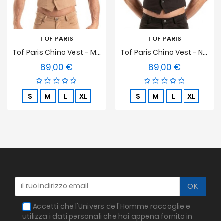
TOF PARIS
TOF PARIS
Tof Paris Chino Vest - Marrone
Tof Paris Chino Vest - Nero
69,00 €
69,00 €
Prezzo
Prezzo
S
M
L
XL
S
M
L
XL
Accetti che l'Univers de l'Homme raccoglie e
utilizza i dati personali che hai appena fornito in