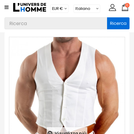
0
CATEGORIA
Ricerca
Intimo
Abbigliamento
Beachwear
Loungewear
Accessori
Calzini
Lotti
Brands
Nuovi
Prodotti
Visualizza più