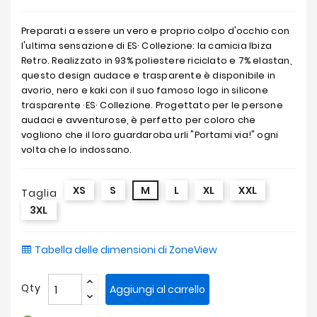
Preparati a essere un vero e proprio colpo d'occhio con
l'ultima sensazione di ES· Collezione: la camicia Ibiza
Retro. Realizzato in 93% poliestere riciclato e 7% elastan,
questo design audace e trasparente è disponibile in
avorio, nero e kaki con il suo famoso logo in silicone
trasparente ·ES· Collezione. Progettato per le persone
audaci e avventurose, è perfetto per coloro che
vogliono che il loro guardaroba urli "Portami via!" ogni
volta che lo indossano.
XS
S
M
L
XL
XXL
Taglia
3XL
Tabella delle dimensioni di ZoneView
Qty
Aggiungi al carrello