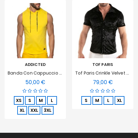
ADDICTED
TOF PARIS
Banda Con Cappuccio Giallo Cotone - Giallo
Tof Paris Crinkle Velvet Shirt - Nero
50,00 €
79,00 €
Prezzo
Prezzo
XS
S
M
L
S
M
L
XL
XL
XXL
3XL