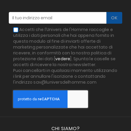
Accetti che l'Univers de l'Homme raccoglie e
utilizza i dati personali che hai appena fornito in
questo modulo al fine di inviarti offerte di
marketing personalizzate che hai accettato di
ricevere, in conformità con la nostra politica di
protezione dei dati [
vedere
]. Spunta le caselle se
accetti di ricevere la nostra newsletter.
Puoi cancellarti in qualsiasi momento utilizzando
i link per annullare l'iscrizione o contattando
l'indirizzo sav@luniversdelhomme.com
CHI SIAMO?