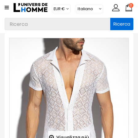
0
CATEGORIA
Ricerca
Intimo
Abbigliamento
Beachwear
Loungewear
Accessori
Calzini
Lotti
Brands
Nuovi
Prodotti
Visualizza più