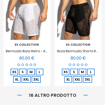
ES COLLECTION
ES COLLECTION
Bermuda Ibiza Retro - Avorio
Ibiza Bermuda Shorts Retrò - Nero
80,00 €
80,00 €
Prezzo
Prezzo
XS
S
M
L
XS
S
M
L
XL
XXL
3XL
XL
XXL
3XL
16 ALTRO PRODOTTO