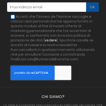
Accetti che l'Univers de l'Homme raccoglie e
utilizza i dati personali che hai appena fornito in
questo modulo al fine di inviarti offerte di
marketing personalizzate che hai accettato di
ricevere, in conformità con la nostra politica di
protezione dei dati [
vedere
]. Spunta le caselle se
accetti di ricevere la nostra newsletter.
Puoi cancellarti in qualsiasi momento utilizzando
i link per annullare l'iscrizione o contattando
l'indirizzo sav@luniversdelhomme.com
CHI SIAMO?
Lo stile e il comfort non sono più un tabù per gli uomini. Dal