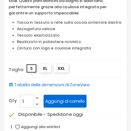
stile. Questi pantaloncini da bagno si adattano
perfettamente grazie alla coulisse integrata per
garantire un supporto impeccabile.
Tasca in tessuto a rete sulla coscia anteriore destra
Asciugatura veloce
Tessuto elasticizzato
Realizzato in poliestere riciclato
Cintura con logo e coulisse integrata
S
XL
XXL
Taglia
Tabella delle dimensioni di ZoneView
Qty
Aggiungi al carrello
Disponibile - Spedizione oggi
check
Aggiungi alla wishlist