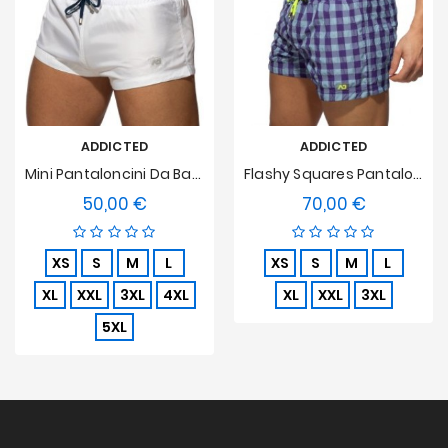
ADDICTED
ADDICTED
Mini Pantaloncini Da Bagno Basic - Bianco
Flashy Squares Pantaloncini Da Bagno - Viola
50,00 €
70,00 €
Prezzo
Prezzo
XS
S
M
L
XS
S
M
L
XL
XXL
3XL
4XL
XL
XXL
3XL
5XL