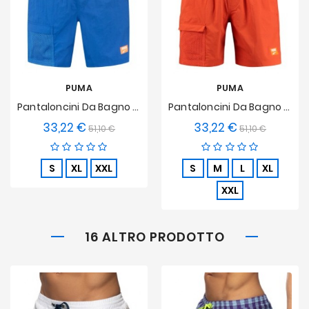
PUMA
PUMA
Pantaloncini Da Bagno Di Media Lunghezza PUMA Utility - Blu
Pantaloncini Da Bagno Di Media Lunghezza PUMA Utility - Arancione
33,22 €
33,22 €
Prezzo
Prezzo
Prezzo
Prezzo
51,10 €
51,10 €
base
base
S
XL
XXL
S
M
L
XL
XXL
16 ALTRO PRODOTTO