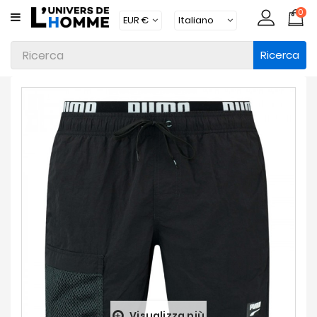
0
CATEGORIA
Ricerca
Intimo
Abbigliamento
Beachwear
Loungewear
Accessori
Calzini
Lotti
Brands
Nuovi
Prodotti
Visualizza più