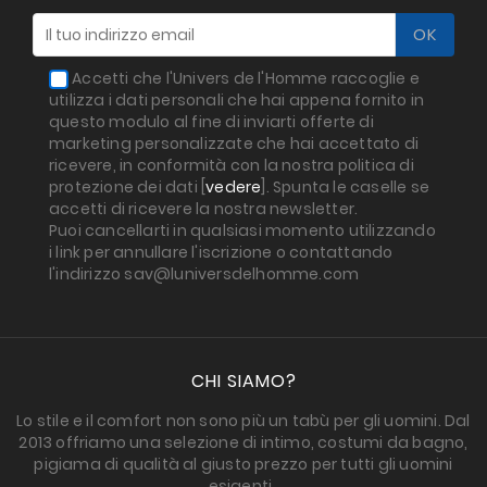
Accetti che l'Univers de l'Homme raccoglie e
utilizza i dati personali che hai appena fornito in
questo modulo al fine di inviarti offerte di
marketing personalizzate che hai accettato di
ricevere, in conformità con la nostra politica di
protezione dei dati [
vedere
]. Spunta le caselle se
accetti di ricevere la nostra newsletter.
Puoi cancellarti in qualsiasi momento utilizzando
i link per annullare l'iscrizione o contattando
l'indirizzo sav@luniversdelhomme.com
CHI SIAMO?
Lo stile e il comfort non sono più un tabù per gli uomini. Dal
2013 offriamo una selezione di intimo, costumi da bagno,
pigiama di qualità al giusto prezzo per tutti gli uomini
esigenti..