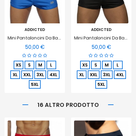
ADDICTED
ADDICTED
Mini Pantaloncini Da Bagno Di Base Blu
Mini Pantaloncini Da Bagno Basic Nero
50,00 €
50,00 €
Prezzo
Prezzo
XS
S
M
L
XS
S
M
L
XL
XXL
3XL
4XL
XL
XXL
3XL
4XL
5XL
5XL
16 ALTRO PRODOTTO