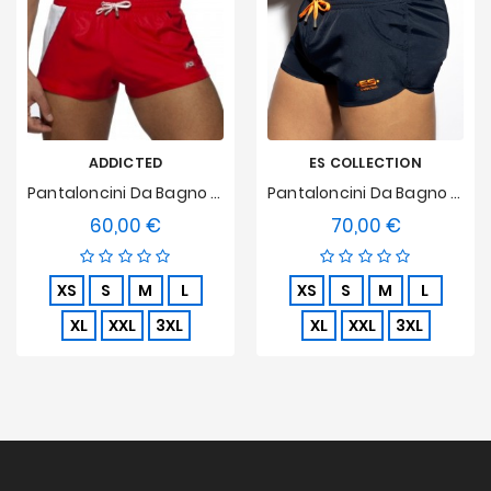
ADDICTED
ES COLLECTION
Pantaloncini Da Bagno Racing Side - Rosso
Pantaloncini Da Bagno Plain Rocky - Marine
60,00 €
70,00 €
Prezzo
Prezzo
XS
S
M
L
XS
S
M
L
XL
XXL
3XL
XL
XXL
3XL