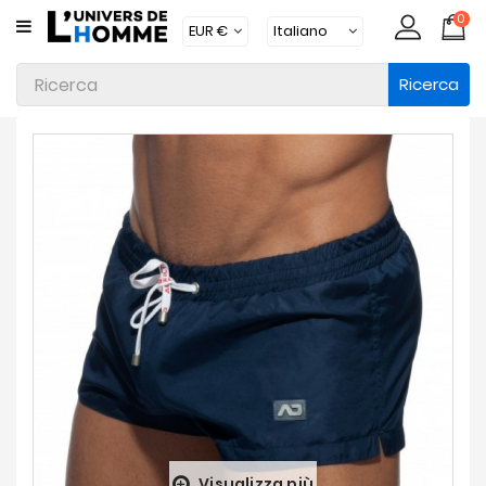
0
CATEGORIA
Ricerca
Intimo
Abbigliamento
Beachwear
Loungewear
Accessori
Calzini
Lotti
Brands
Nuovi
Prodotti
Visualizza più