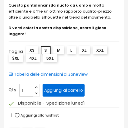
Questo
pantaloncini da nuoto da uomo
è molto
efficiente e offre un ottimo rapporto qualità-prezzo
oltre a una bella silhouette nel trend del movimento.
Diversi colori a vostra disposizione, osare il gioco
leggero!
XS
S
M
L
XL
XXL
Taglia
3XL
4XL
5XL
Tabella delle dimensioni di ZoneView
Qty
Aggiungi al carrello
Disponibile - Spedizione lunedì
check
Aggiungi alla wishlist