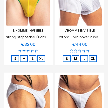
L'HOMME INVISIBLE
L'HOMME INVISIBLE
String Striptease L'Homme Invisible - Copacabana
Oxford - Miniboxer Push Up L' Homme Invisible
€32.00
€44.00
Price
Price
S
M
L
XL
S
M
L
XL