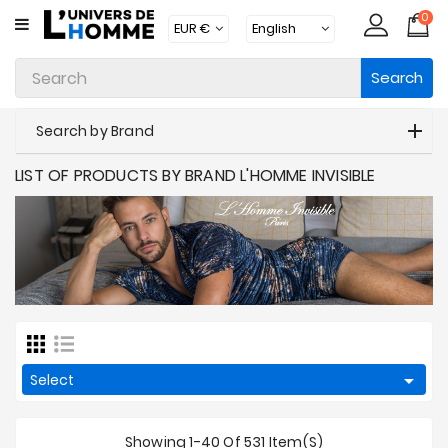
0
CATEGORY
Search
Underwear
Apparel
Search by Brand
Beachwear
LIST OF PRODUCTS BY BRAND L'HOMME INVISIBLE
Loungewear
Accessories
Socks
Packs
Brands

Select
New
Products
Showing 1-40 Of 531 Item(s)