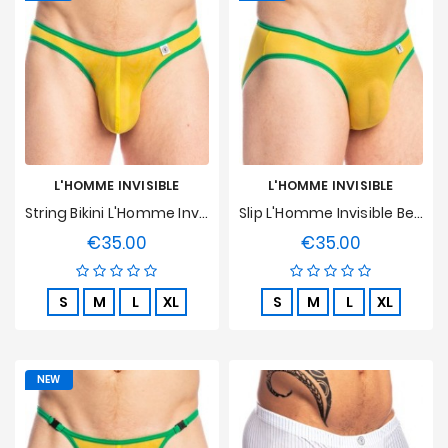
L'HOMME INVISIBLE
L'HOMME INVISIBLE
String Bikini L'Homme Invisible - Copacabana
Slip L'Homme Invisible Bellevue - Copacabana
€35.00
€35.00
Price
Price
S
M
L
XL
S
M
L
XL
NEW