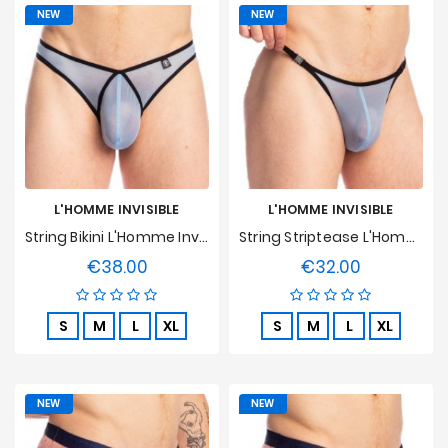
NEW
NEW
L'HOMME INVISIBLE
L'HOMME INVISIBLE
String Bikini L'Homme Invisible - Faro
String Striptease L'Homme Invisible - Faro
€38.00
€32.00
Price
Price
S
M
L
XL
S
M
L
XL
NEW
NEW