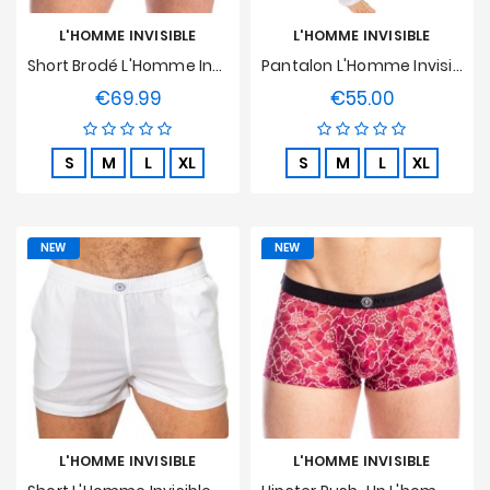
L'HOMME INVISIBLE
L'HOMME INVISIBLE
Short Brodé L'Homme Invisible - Bloom
Pantalon L'Homme Invisible - Epure Blanc
€69.99
€55.00
Price
Price
S
M
L
XL
S
M
L
XL
NEW
NEW
L'HOMME INVISIBLE
L'HOMME INVISIBLE