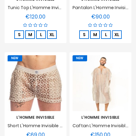
Tunic Top L'Homme Invisible - Mykonos
Pantalon L'Homme Invisible - La Poésie
€120.00
€90.00
Price
Price
S
M
L
XL
S
M
L
XL
NEW
NEW
L'HOMME INVISIBLE
L'HOMME INVISIBLE
Short L'Homme Invisible - La Poésie
Caftan L'Homme Invisible - La Poésie
€69.00
€150.00
Price
Price