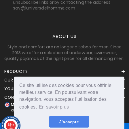
unsubscribe links or by contacting the address
sav@luniversdelhomme.com
ABOUT US
Style and comfort are no longer a taboo for men. Since
2013 we offer a selection of underwear, swimwear,
quality pajamas at the right price for all demanding men.
PRODUCTS
OUR COMPANY
Ce site utilise des cookies pour vous offrir le
YOUR ACCOUNT
meilleur service. En poursuivant votre
CONTACT INFORMATION
navigation, vous acceptez l’utilisation des
Merchant approved by Guaranteed Reviews Company,
cookies.
En savoir plus
clic here to display attestation
.
J’accepte
8.6
/10
25
reviews