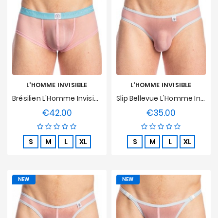
L'HOMME INVISIBLE
L'HOMME INVISIBLE
Brésilien L'Homme Invisible - Kyoto
Slip Bellevue L'Homme Invisible - Kyoto
€42.00
€35.00
Price
Price
S
M
L
XL
S
M
L
XL
NEW
NEW