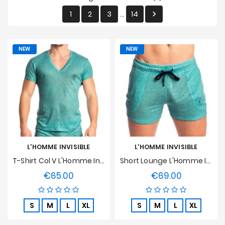
Prices
1
2
3
14

…
Drop
NEW
NEW
L'HOMME INVISIBLE
L'HOMME INVISIBLE
T-Shirt Col V L'Homme Invisible - Nieuport
Short Lounge L'Homme Invisible - Nieuport
€65.00
€69.00
Price
Price
S
M
L
XL
S
M
L
XL