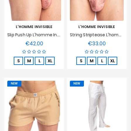
L'HOMME INVISIBLE
L'HOMME INVISIBLE
Slip Push Up L'homme Invisible - Erevan
String Striptease L'homme Invisible - Erevan
€42.00
€33.00
Price
Price
S
M
L
XL
S
M
L
XL
NEW
NEW