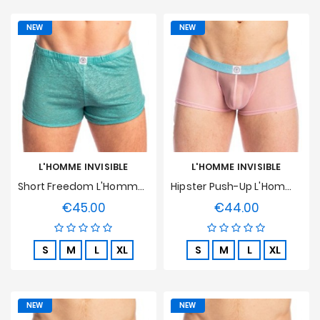
NEW
NEW
L'HOMME INVISIBLE
L'HOMME INVISIBLE
Short Freedom L'Homme Invisible - Nieuport
Hipster Push-Up L'Homme Invisible - Kyoto
€45.00
€44.00
Price
Price
S
M
L
XL
S
M
L
XL
NEW
NEW