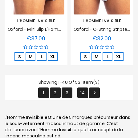
L'HOMME INVISIBLE
L'HOMME INVISIBLE
Oxford - Mini Slip L'Homme Invisible
Oxford - G-String Striptease L'Homme Invisible
€37.00
€32.00
Price
Price
S
M
L
XL
S
M
L
XL
Showing 1-40 Of 531 Item(s)
1
2
3
14

…
L’Homme Invisible est une des marques précurseur dans
le sous-vêtement masculin haut de gamme. C’est
d’ailleurs avec L’Homme Invisible que le concept de la
lingerie masculine est né.