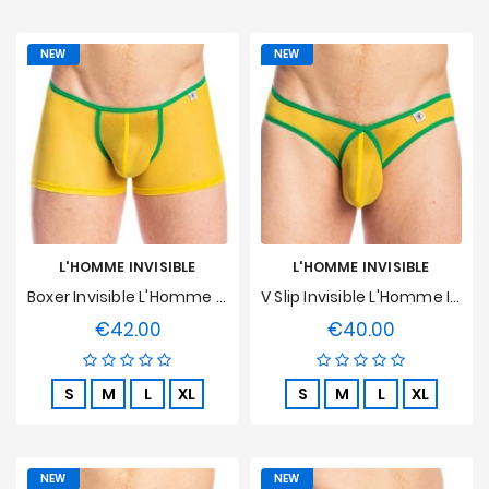
NEW
NEW
L'HOMME INVISIBLE
L'HOMME INVISIBLE
Boxer Invisible L'Homme Invisible - Copacabana
V Slip Invisible L'Homme Invisible - Copacabana
€42.00
€40.00
Price
Price
S
M
L
XL
S
M
L
XL
NEW
NEW