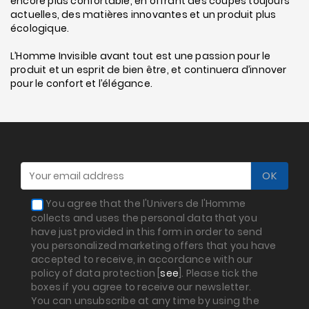
encore plus confortable, en offrant des coupes toujours
actuelles, des matières innovantes et un produit plus
écologique.
L’Homme Invisible avant tout est une passion pour le
produit et un esprit de bien être, et continuera d’innover
pour le confort et l’élégance.
You agree that the l'Univers de l'Homme
collects and uses the personal data that you
have just provided in this form in order to send
you personalized marketing offers that you have
accepted to receive, in accordance with our
policy of data protection [
see
]. Please tick the
boxes if you agree to receive our newsletter.
You can unsubscribe at any time by using the