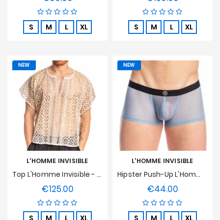
S
M
L
XL
S
M
L
XL
NEW
NEW
L'HOMME INVISIBLE
L'HOMME INVISIBLE
Top L'Homme Invisible - La Poésie
Hipster Push-Up L'Homme Invisible - Faro
€125.00
€44.00
Price
Price
S
M
L
XL
S
M
L
XL