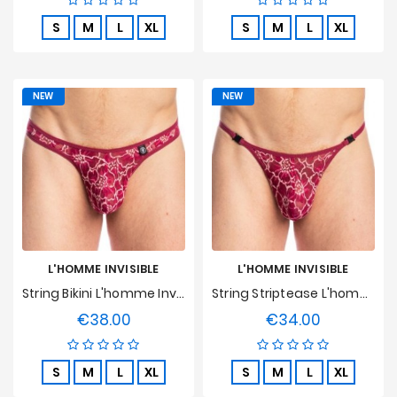
S
M
L
XL
S
M
L
XL
NEW
NEW
L'HOMME INVISIBLE
L'HOMME INVISIBLE
String Bikini L'homme Invisible - Castelluccio
String Striptease L'homme Invisible - Castelluccio
€38.00
€34.00
Price
Price
S
M
L
XL
S
M
L
XL