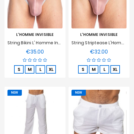
L'HOMME INVISIBLE
L'HOMME INVISIBLE
String Bikini L' Homme Invisible - Kyoto
String Striptease L'Homme Invisible - Kyoto
€35.00
€32.00
Price
Price
S
M
L
XL
S
M
L
XL
NEW
NEW