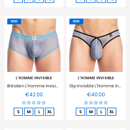
NEW
NEW
L'HOMME INVISIBLE
L'HOMME INVISIBLE
Brésilien L'Homme Invisible - Faro
Slip Invisible L'Homme Invisible - Faro
€42.00
€40.00
Price
Price
S
M
L
XL
S
M
L
XL