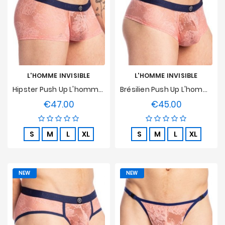
L'HOMME INVISIBLE
L'HOMME INVISIBLE
Hipster Push Up L'homme Invisible - Erevan
Brésilien Push Up L'homme Invisible - Erevan
€47.00
€45.00
Price
Price
S
M
L
XL
S
M
L
XL
NEW
NEW