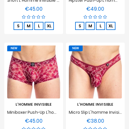
Short L'Homme Invisible - Epure Blanc
Hipster Push-Up L'homme Invisible - Castelluccio
€45.00
€49.00
Price
Price
S
M
L
XL
S
M
L
XL
NEW
NEW
L'HOMME INVISIBLE
L'HOMME INVISIBLE
Miniboxer Push-Up L'homme Invisible - Castelluccio
Micro Slip L'homme Invisible - Castelluccio
€45.00
€38.00
Price
Price